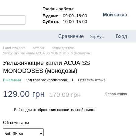
График работы:
Мой заказ
Будние:
09:00–18:00
Субота:
10:00–15:00
Сравнение
Вход
Укр
Рус
EuroLinza.com
Каталог
Капли для глаз
Увлажняющие капли ACUAISS MONODOSES (монодозы)
Увлажняющие капли ACUAISS
MONODOSES (монодозы)
В наличии
Код товара: kdodismono1_1
Оставить отзыв
129.00 грн
170.00 грн
К сравнению
Войти
для отображения накопительной скидки
%
Объем тары