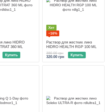
Хит
−16%
ля линз HIDRO
Раствор для жестких линз
TRAT 360 ML
HIDRO HEALTH RGP 100 ML
380.00 грн
Купить
Купить
320.00 грн