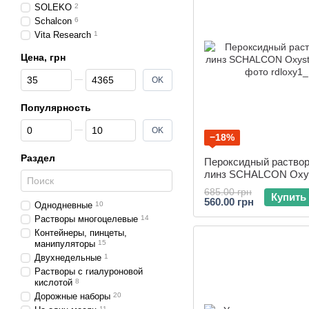
SOLEKO
2
Schalcon
6
Vita Research
1
Цена, грн
От Цена, грн
До Цена, грн
OK
Популярность
От Популярность
До Популярность
OK
−18%
Раздел
Пероксидный раствор
линз SCHALCON Oxys
мл
685.00 грн
Купить
560.00 грн
Однодневные
10
Растворы многоцелевые
14
Контейнеры, пинцеты,
манипуляторы
15
Двухнедельные
1
Растворы с гиалуроновой
кислотой
8
Дорожные наборы
20
11