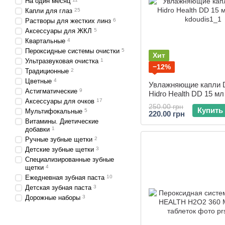
На один месяц
Капли для глаз
25
Растворы для жестких линз
6
Аксессуары для ЖКЛ
5
Квартальные
4
Пероксидные системы очистки
5
Хит
Ультразвуковая очистка
1
−12%
Традиционные
2
Цветные
4
Увлажняющие капли 
Астигматические
9
Hidro Health DD 15 мл
Аксессуары для очков
17
250.00 грн
Купить
Мультифокальные
5
220.00 грн
Витамины. Диетические
добавки
1
Ручные зубные щетки
2
Детские зубные щетки
3
Специализированные зубные
щетки
4
Ежедневная зубная паста
10
Детская зубная паста
3
Дорожные наборы
3