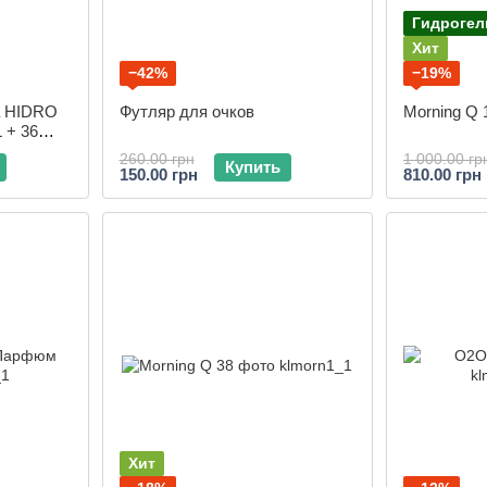
Гидрогел
Хит
−42%
−19%
а HIDRO
Футляр для очков
Morning Q 
 + 36
260.00 грн
1 000.00 гр
Купить
150.00 грн
810.00 грн
Хит