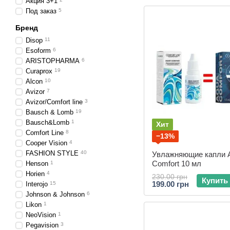
Акция 3+1
Под заказ
5
Бренд
Disop
11
Esoform
6
ARISTOPHARMA
6
Curaprox
19
Alcon
10
Avizor
7
Avizor/Comfort line
3
Bausch & Lomb
19
Bausch&Lomb
1
Хит
Comfort Line
8
−13%
Cooper Vision
4
FASHION STYLE
40
Увлажняющие капли 
Comfort 10 мл
Henson
1
Horien
4
230.00 грн
Купить
199.00 грн
Interojo
15
Johnson & Johnson
6
Likon
1
NeoVision
1
Pegavision
3