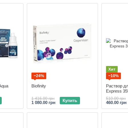
Хит
−24%
−10%
Aqua
Biofinity
Раствор дл
Express 35
1 416.00 грн
510.00 грн
Купить
1 080.00 грн
460.00 грн