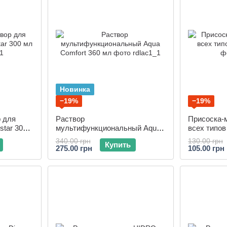
Новинка
−19%
−19%
 для
Раствор
Присоска-
tar 300
мультифункциональный Aqua
всех типов
Comfort 360 мл
340.00 грн
130.00 грн
Купить
275.00 грн
105.00 грн