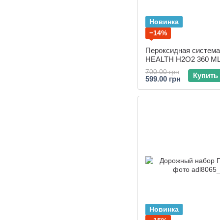
Новинка
−14%
Пероксидная систем
HEALTH H2O2 360 ML
таблеток
700.00 грн
Купить
599.00 грн
Новинка