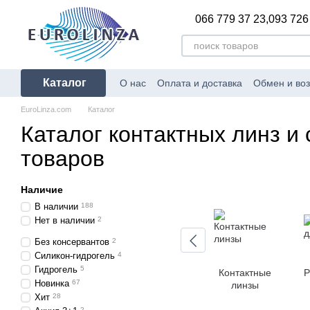
Перейти к основному контенту
066 779 37 23,
093 726
Каталог
О нас
Оплата и доставка
Обмен и воз
Сертификаты соответствия
Блог
Пр
EuroLinza.com
Каталог
Политика конфиденциальности
Ката
Каталог контактных линз и
товаров
Наличие
В наличии
188
Нет в наличии
2
Без консервантов
2
Силикон-гидрогель
4
Гидрогель
5
Контактные
Р
Новинка
67
линзы
Хит
28
2