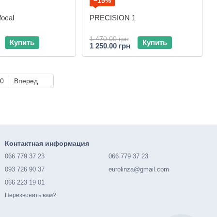
−15%
focal
PRECISION 1
1 470.00 грн
Купить
Купить
1 250.00 грн
0
Вперед
Контактная информация
066 779 37 23
066 779 37 23
093 726 90 37
eurolinza@gmail.com
066 223 19 01
Перезвонить вам?