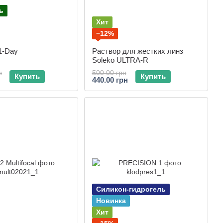
ь
Хит
−12%
1-Day
Раствор для жестких линз
Soleko ULTRA-R
н
500.00 грн
Купить
Купить
440.00 грн
Силикон-гидрогель
Новинка
Хит