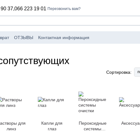
 90 37,
066 223 19 01
Перезвонить вам?
врат
ОТЗЫВЫ
Контактная информация
оизводители
Пользовательское соглашение
лог
 сопутствующих
п
Сортировка:
астворы для
Капли для
Пероксидные
Аксессу
линз
глаз
системы
очистки