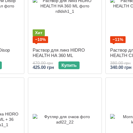
Хит
−10%
−11%
Disop
Раствор для линз HIDRO
Раствор д
HEALTH HA 360 ML
HEALTH CI
470.00 грн
380.00 грн
Купить
425.00 грн
340.00 грн