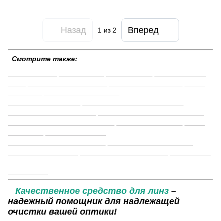
Назад
Вперед
1
из 2
Смотрите также:
Линзы Air Optix
Линзы Acuvue
Линзы Biofinity
Линзы Bausch &
Lomb
Подбор контактных линз
Линзы на каждый день
Линзы
Pegavision
Линзы диаметром 14 м
Двухнедельные линзы
Контактные линзы на 3 месяца
Контактные линзы цветные
Однодневные контактные линзы
Аксессуары для контактных линз
Одноразовые линзы
Линзы
на 14 дней
Линзы 3 месячные
Контактные линзы для зрения
Контактные линзы Biofinity
Купить линзы в Киеве
Линзы Air Optix HydraGlyde
Ежедневные
линзы
Линзы Johnson & Johnson
Alcon линзы
Однодневные
линзы 30 шт
Качественное средство для линз
–
надежный помощник для надлежащей
очистки вашей оптики!