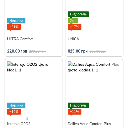
Гидрогель
Новинка
Хит
−21%
−17%
ULTRA Comfort
UNICA
220.00 грн
825.00 грн
280.00 грн
995.00 грн
Новинка
Гидрогель
−19%
−11%
2
Interojo O2O2
Dailies Aqua Comfort Plus