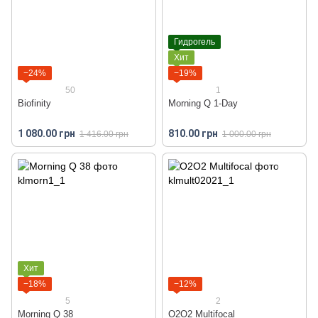
Гидрогель
Хит
−24%
−19%
50
1
Biofinity
Morning Q 1-Day
1 080.00 грн
810.00 грн
1 416.00 грн
1 000.00 грн
Хит
−18%
−12%
5
2
Morning Q 38
O2O2 Multifocal