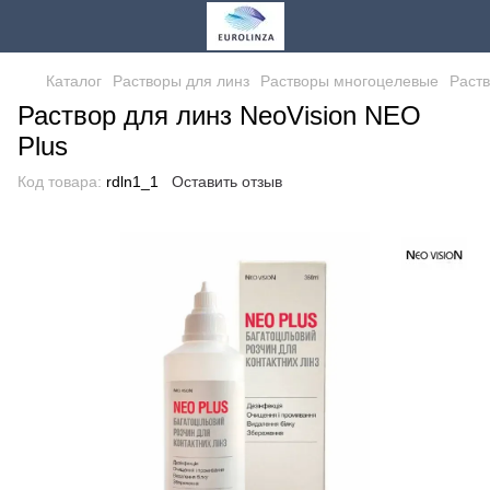
Каталог
Растворы для линз
Растворы многоцелевые
Раств
Раствор для линз NeoVision NEO
Plus
Код товара:
rdln1_1
Оставить отзыв