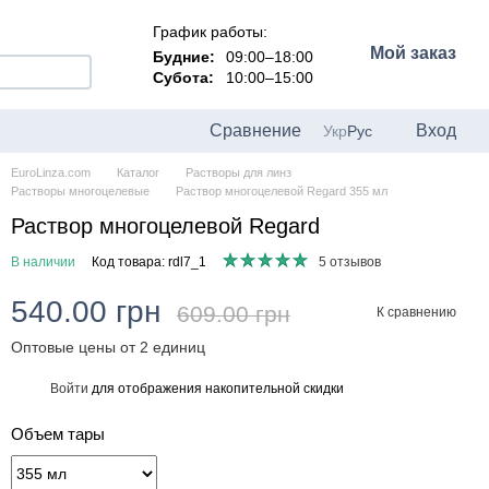
График работы:
Мой заказ
Будние:
09:00–18:00
Субота:
10:00–15:00
Сравнение
Вход
Укр
Рус
EuroLinza.com
Каталог
Растворы для линз
Растворы многоцелевые
Раствор многоцелевой Regard 355 мл
Раствор многоцелевой Regard
В наличии
Код товара: rdl7_1
5 отзывов
540.00 грн
609.00 грн
К сравнению
Оптовые цены от 2 единиц
Войти
для отображения накопительной скидки
%
Объем тары