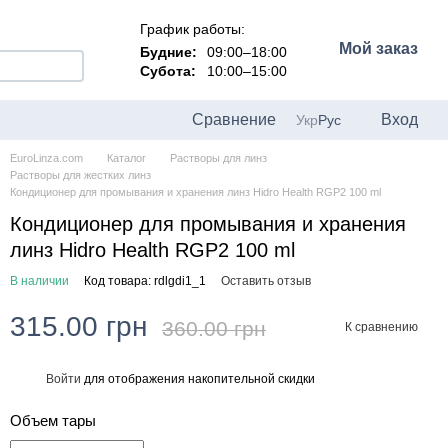
График работы:
Мой заказ
Будние:
09:00–18:00
Субота:
10:00–15:00
Сравнение
Вход
Укр
Рус
EuroLinza.com
Каталог
Растворы для линз
Растворы для жестких линз
Кондиционер для промывания и хранения линз Hidro Health RGP2 100 ml
Кондиционер для промывания и хранения
линз Hidro Health RGP2 100 ml
В наличии
Код товара: rdlgdi1_1
Оставить отзыв
315.00 грн
360.00 грн
К сравнению
Войти
для отображения накопительной скидки
%
Объем тары