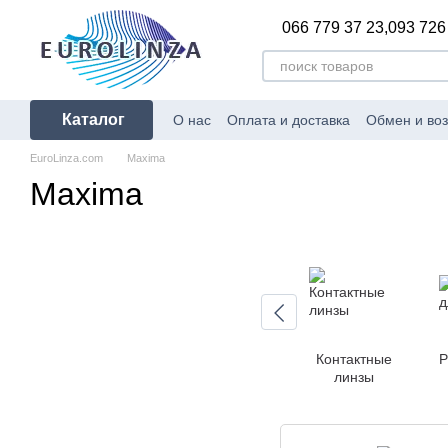
Перейти к основному контенту
066 779 37 23,
093 726
Каталог
О нас
Оплата и доставка
Обмен и воз
Сертификаты соответствия
Блог
Пр
EuroLinza.com
Maxima
Политика конфиденциальности
Ката
Maxima
Контактные
Р
линзы