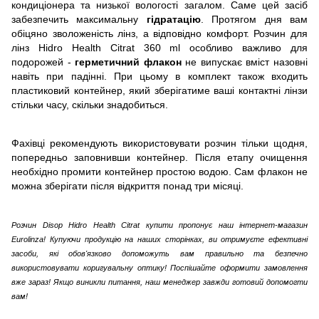
кондиціонера та низької вологості загалом. Саме цей засіб
забезпечить максимальну
гідратацію
. Протягом дня вам
обіцяно зволоженість лінз, а відповідно комфорт. Розчин для
лінз Hidro Health Citrat 360 ml особливо важливо для
подорожей -
герметичний флакон
не випускає вміст назовні
навіть при падінні. При цьому в комплект також входить
пластиковий контейнер, який зберігатиме ваші контактні лінзи
стільки часу, скільки знадобиться.
Фахівці рекомендують використовувати розчин тільки щодня,
попередньо заповнивши контейнер. Після етапу очищення
необхідно промити контейнер простою водою. Сам флакон не
можна зберігати після відкриття понад три місяці.
Розчин Disop Hidro Health Citrat купити пропонує наш інтернет-магазин
Eurolinza! Купуючи продукцію на наших сторінках, ви отримуєте ефективні
засоби, які обов'язково допоможуть вам правильно та безпечно
використовувати коригувальну оптику! Поспішайте оформити замовлення
вже зараз! Якщо виникли питання, наш менеджер завжди готовий допомогти
вам!