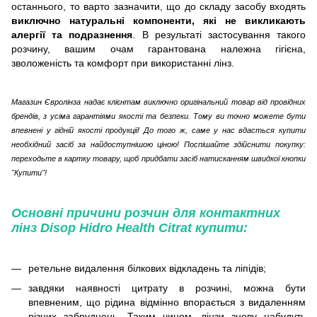
останнього, то варто зазначити, що до складу засобу входять
виключно натуральні компоненти, які не викликають
алергії та подразнення
. В результаті застосування такого
розчину, вашим очам гарантована належна гігієна,
зволоженість та комфорт при використанні лінз.
Магазин Євролінза надає клієнтам виключно оригінальний товар від провідних
брендів, з усіма гарантіями якості та безпеки. Тому ви точно можете бути
впевнені у гідній якості продукції! До того ж, саме у нас вдасться купити
необхідний засіб за найдоступнішою ціною! Поспішайте здійснити покупку:
переходьте в картку товару, щоб придбати засіб натисканням швидкої кнопки
"Купити"!
Основні причини розчин для контактних
лінз Disop Hidro Health Citrat купити:
ретельне видалення білкових відкладень та ліпідів;
завдяки наявності цитрату в розчині, можна бути
впевненим, що рідина відмінно впорається з видаленням
різних забруднень. Таким чином, лінзи знову набудуть