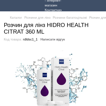
Каталог
Розчини для лінз
Розчини багатоцільові
Розчин дл
Розчин для лінз HIDRO HEALTH
CITRAT 360 ML
Код товара:
rdldsс1_1
Написати відгук