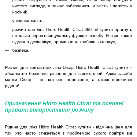
чистого вигляду, а також забезпечать м'якість і легкість у
носінні;
універсальність;
розчин для лінз Hidro Health Citrat 360 ml купити прагнуть
не тільки через очищувальну функцію засобу. Розчин також
відмінно дезінфікує, промиває та глибоко зволожує;
безпека.
Розчин для контактних лінз Disop Hidro Health Citrat купити –
абсолютно безпечне рішення для ваших очей! Адже засоби
марки Disop – це клінічно перевірені, а також ефективні
рідини!
Призначення Hidro Health Citrat та основні
правила використання розчину
Рідина для лінз Hidro Health Citrat купити - відмінна ідея для
тих, хто часто стикається з проблемою сухого повітря від