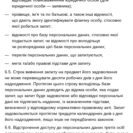
юридичної особи — заявника);
прізвище, ім'я та по батькові, а також інші відомості,
що дають змогу ідентифікувати фізичну особу, стосовно
якої робиться запит;
відомості про базу персональних даних, стосовно якої
подається запит, чи відомості про володільця
чи розпорядника цієї бази персональних даних;
перелік персональних даних, що запитуються;
мета та/або правові підстави для запиту.
6.5. Строк вивчення запиту на предмет його задоволення
не може перевищувати десяти робочих днів з дня його
надходження. Протягом цього строку володілець бази
персональних даних доводить до відома особи, яка подає
запит, що запит буде задоволене або відповідні персональні
дані не підлягають наданню, із зазначенням підстави,
визначеної у відповідному нормативно-правовому акті. Запит
задовольняється протягом тридцяти календарних днів з дня
його надходження, якщо інше не передбачено законом.
6.6. Відстрочення доступу до персональних даних третіх осіб