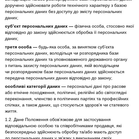
доручено здійснювати роботи технічного характеру з базою
персональних даних без доступу до змісту персональних
даних;
суб’єкт персональних даних —
фізична особа, стосовно якої
відповідно до закону здійснюється обробка її персональних
даних;
третя особа —
будь-яка особа, за винятком суб’єкта
персональних даних, володільця чи розпорядника бази
персональних даних та уповноваженого державного органу
з питань захисту персональних даних, якій володільцем
чи розпорядником бази персональних даних здійснюється
передача персональних даних відповідно до закону;
особливі категорії даних —
персональні дані про расове
або етнічне походження, політичні, релігійні або світоглядні
переконання, членство в політичних партіях та професійних
спілках, а також даних, що стосуються здоров’я чи статевого
життя.
1.2. Дане Положення обов’язкове для застосування
відповідальною особою та співробітниками продавця, які
безпосередньо здійснюють обробку та/або мають доступ
до персональних даних у зв’язку з виконанням своїх