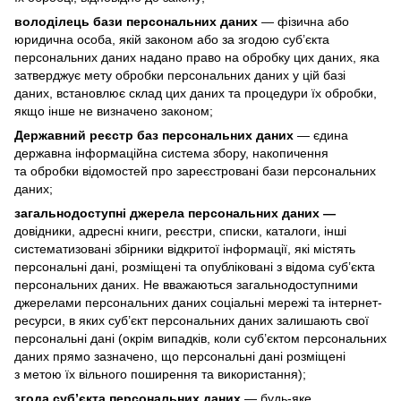
володілець бази персональних даних
— фізична або
юридична особа, якій законом або за згодою суб’єкта
персональних даних надано право на обробку цих даних, яка
затверджує мету обробки персональних даних у цій базі
даних, встановлює склад цих даних та процедури їх обробки,
якщо інше не визначено законом;
Державний реєстр баз персональних даних
— єдина
державна інформаційна система збору, накопичення
та обробки відомостей про зареєстровані бази персональних
даних;
загальнодоступні джерела персональних даних —
довідники, адресні книги, реєстри, списки, каталоги, інші
систематизовані збірники відкритої інформації, які містять
персональні дані, розміщені та опубліковані з відома суб’єкта
персональних даних. Не вважаються загальнодоступними
джерелами персональних даних соціальні мережі та інтернет-
ресурси, в яких суб’єкт персональних даних залишають свої
персональні дані (окрім випадків, коли суб’єктом персональних
даних прямо зазначено, що персональні дані розміщені
з метою їх вільного поширення та використання);
згода суб’єкта персональних даних
— будь-яке