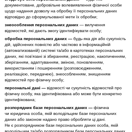
документоване, добровільне волевиявлення фізичної особи
щодо надання дозволу на обробку її персональних даних
відповідно до сформульованої мети їх обробки;
знеособлення персональних даних
— вилучення
відомостей, які дають змогу ідентифікувати особу;
обробка персональних даних —
будь-яка дія або сукупність
дій, здійснених повністю або частково в інформаційній
(автоматизованій) системі та/або в картотеках персональних
даних, які пов’язані зі збиранням, реєстрацією, накопиченням,
зберіганням, адаптуванням, зміною, поновленням,
використанням і поширенням (розповсюдженням,
реалізацією, передачею), знеособленням, знищенням
відомостей про фізичну особу;
персональні дані —
відомості чи сукупність відомостей про
фізичну особу, яка ідентифікована або може бути конкретно
ідентифікована;
розпорядник бази персональних даних —
фізична
чи юридична особа, якій володільцем бази персональних
даних або законом надано право обробляти ці дані.
Не є розпорядником бази персональних даних особа, якій
володільцем та/або розпорядником бази персональних даних