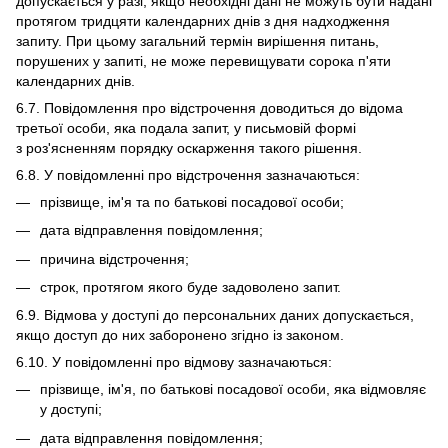
допускається у разі, якщо необхідні дані не можуть бути надані
протягом тридцяти календарних днів з дня надходження
запиту. При цьому загальний термін вирішення питань,
порушених у запиті, не може перевищувати сорока п'яти
календарних днів.
6.7. Повідомлення про відстрочення доводиться до відома
третьої особи, яка подала запит, у письмовій формі
з роз'ясненням порядку оскарження такого рішення.
6.8. У повідомленні про відстрочення зазначаються:
прізвище, ім'я та по батькові посадової особи;
дата відправлення повідомлення;
причина відстрочення;
строк, протягом якого буде задоволено запит.
6.9. Відмова у доступі до персональних даних допускається,
якщо доступ до них заборонено згідно із законом.
6.10. У повідомленні про відмову зазначаються:
прізвище, ім'я, по батькові посадової особи, яка відмовляє
у доступі;
дата відправлення повідомлення;