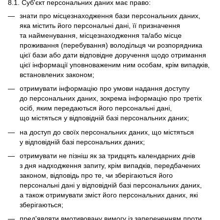
8.1. Суб'єкт персональних даних має право:
знати про місцезнаходження бази персональних даних,
яка містить його персональні дані, її призначення
та найменування, місцезнаходження та/або місце
проживання (перебування) володільця чи розпорядника
цієї бази або дати відповідне доручення щодо отримання
цієї інформації уповноваженим ним особам, крім випадків,
встановлених законом;
отримувати інформацію про умови надання доступу
до персональних даних, зокрема інформацію про третіх
осіб, яким передаються його персональні дані,
що містяться у відповідній базі персональних даних;
на доступ до своїх персональних даних, що містяться
у відповідній базі персональних даних;
отримувати не пізніш як за тридцять календарних днів
з дня надходження запиту, крім випадків, передбачених
законом, відповідь про те, чи зберігаються його
персональні дані у відповідній базі персональних даних,
а також отримувати зміст його персональних даних, які
зберігаються;
пред'являти вмотивовану вимогу із запереченням проти