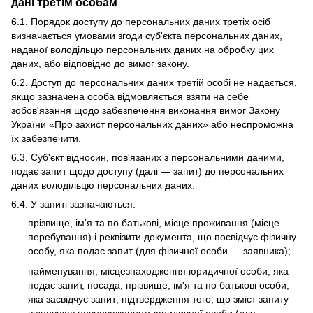
дані третім особам
6.1. Порядок доступу до персональних даних третіх осіб
визначається умовами згоди суб'єкта персональних даних,
наданої володільцю персональних даних на обробку цих
даних, або відповідно до вимог закону.
6.2. Доступ до персональних даних третій особі не надається,
якщо зазначена особа відмовляється взяти на себе
зобов'язання щодо забезпечення виконання вимог Закону
України «Про захист персональних даних» або неспроможна
їх забезпечити.
6.3. Суб'єкт відносин, пов'язаних з персональними даними,
подає запит щодо доступу (далі — запит) до персональних
даних володільцю персональних даних.
6.4. У запиті зазначаються:
прізвище, ім'я та по батькові, місце проживання (місце
перебування) і реквізити документа, що посвідчує фізичну
особу, яка подає запит (для фізичної особи — заявника);
найменування, місцезнаходження юридичної особи, яка
подає запит, посада, прізвище, ім'я та по батькові особи,
яка засвідчує запит; підтвердження того, що зміст запиту
відповідає повноваженням юридичної особи (для