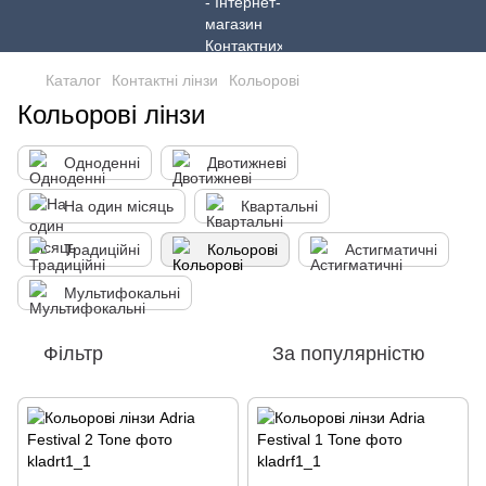
Каталог
Контактні лінзи
Кольорові
Кольорові лінзи
Одноденні
Двотижневі
На один місяць
Квартальні
Традиційні
Кольорові
Астигматичні
Мультифокальні
Фільтр
За популярністю