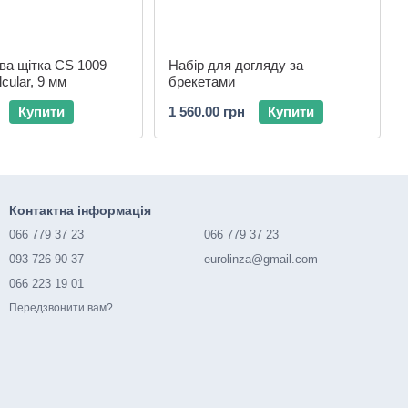
ва щітка CS 1009
Набір для догляду за
lcular, 9 мм
брекетами
Купити
1 560.00 грн
Купити
Контактна інформація
066 779 37 23
066 779 37 23
093 726 90 37
eurolinza@gmail.com
066 223 19 01
Передзвонити вам?