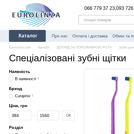
Перейти до основного контенту
066 779 37 23,
093 726
Каталог
Про нас
Оплата і доставка
Обмін та 
Сертифікати відповідності
Блог
Вир
EuroLinza.com
Каталог
ДОГЛЯД ЗА ПОРОЖНИНОЮ РОТА
Зубні щіт
Спеціалізовані зубні щітки
Наявність
В наявності
4
Бренд
Curaprox
1
Ціна, грн
Від Ціна, грн
До Ціна, грн
ОК
Розділ