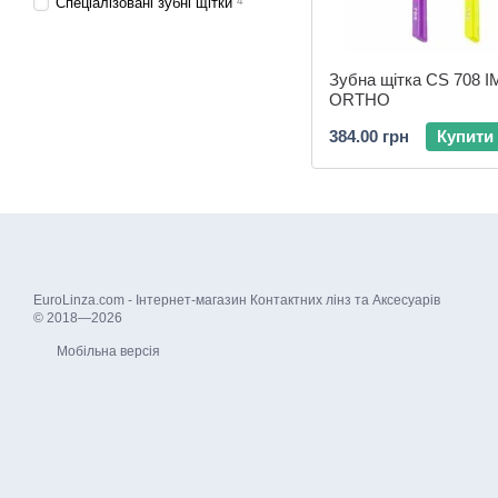
Спеціалізовані зубні щітки
4
Зубна щітка CS 708 
ORTHO
384.00 грн
Купити
EuroLinza.com - Інтернет-магазин Контактних лінз та Аксесуарів
© 2018—2026
Мобільна версія