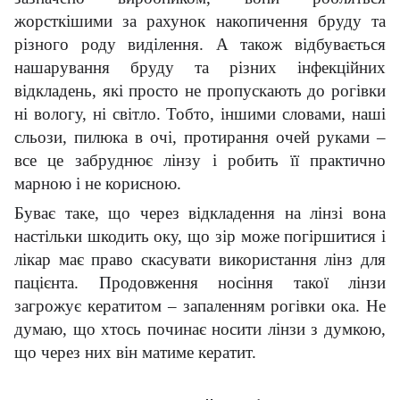
жорсткішими за рахунок накопичення бруду та
різного роду виділення. А також відбувається
нашарування бруду та різних інфекційних
відкладень, які просто не пропускають до рогівки
ні вологу, ні світло. Тобто, іншими словами, наші
сльози, пилюка в очі, протирання очей руками –
все це забруднює лінзу і робить її практично
марною і не корисною.
Буває таке, що через відкладення на лінзі вона
настільки шкодить оку, що зір може погіршитися і
лікар має право скасувати використання лінз для
пацієнта. Продовження носіння такої лінзи
загрожує кератитом – запаленням рогівки ока. Не
думаю, що хтось починає носити лінзи з думкою,
що через них він матиме кератит.