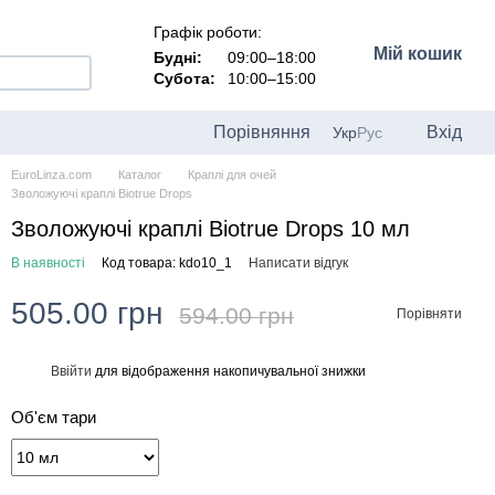
Графік роботи:
Мій кошик
Будні:
09:00–18:00
Субота:
10:00–15:00
Порівняння
Вхід
Укр
Рус
EuroLinza.com
Каталог
Краплі для очей
Зволожуючі краплі Biotrue Drops
Зволожуючі краплі Biotrue Drops 10 мл
В наявності
Код товара: kdo10_1
Написати відгук
505.00 грн
594.00 грн
Порівняти
Ввійти
для відображення накопичувальної знижки
%
Об'єм тари