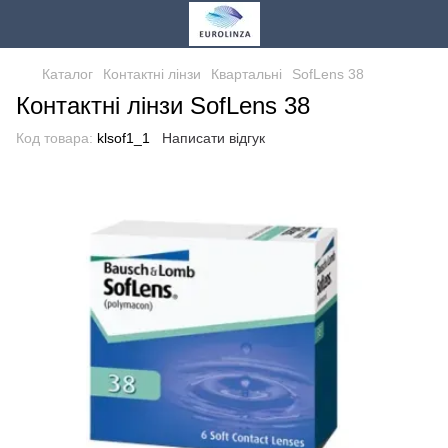
Каталог
Контактні лінзи
Квартальні
SofLens 38
Контактні лінзи SofLens 38
Код товара:
klsof1_1
Написати відгук