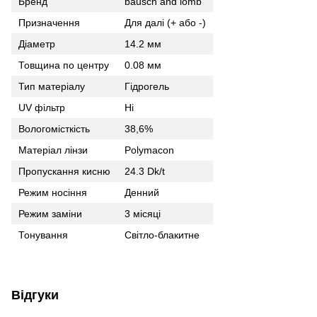
Бренд
bausch and lomb
Призначення
Для далі (+ або -)
Діаметр
14.2 мм
Товщина по центру
0.08 мм
Тип матеріалу
Гідрогель
UV фільтр
Ні
Вологомісткість
38,6%
Матеріал лінзи
Polymacon
Пропускання кисню
24.3 Dk/t
Режим носіння
Денний
Режим заміни
3 місяці
Тонування
Світло-блакитне
Відгуки