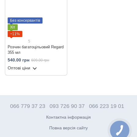
Без консервантів
Хіт
−11%
5
Розчин багатоцільовий Regard
355 мл
540.00 грн
609.00 грн
Оптові ціни
066 779 37 23
093 726 90 37
066 223 19 01
Контактна інформація
Повна версія сайту