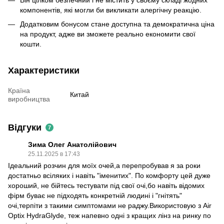
компонентів, які могли би викликати алергічну реакцію.
Додатковим бонусом стане доступна та демократична ціна
на продукт, адже ви зможете реально економити свої
кошти.
Характеристики
Країна
Китай
виробництва
Відгуки
7
Зима Олег Анатолійович
25.11.2025 в 17:43
Ідеальний розчин для моїх очей,а перепробував я за роки
достатньо всіляких і навіть "іменитих". По комфорту цей дуже
хороший, не бійтесь тестувати під свої очі,бо навіть відомих
фірм буває не підходять конкретній людині і "гнітять"
очі,терпіти з такими симптомами не раджу.Використовую з Air
Optix HydraGlyde, теж напевно одні з кращих лінз на ринку по