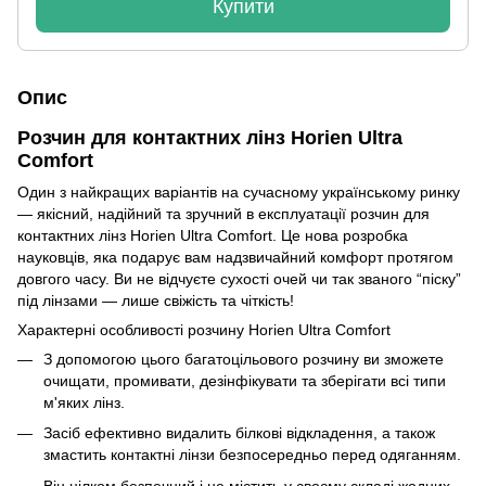
Купити
Опис
Розчин для контактних лінз Horien Ultra
Comfort
Один з найкращих варіантів на сучасному українському ринку
— якісний, надійний та зручний в експлуатації розчин для
контактних лінз Horien Ultra Comfort. Це нова розробка
науковців, яка подарує вам надзвичайний комфорт протягом
довгого часу. Ви не відчуєте сухості очей чи так званого “піску”
під лінзами — лише свіжість та чіткість!
Характерні особливості розчину Horien Ultra Comfort
З допомогою цього багатоцільового розчину ви зможете
очищати, промивати, дезінфікувати та зберігати всі типи
м'яких лінз.
Засіб ефективно видалить білкові відкладення, а також
змастить контактні лінзи безпосередньо перед одяганням.
Він цілком безпечний і не містить у своєму складі жодних