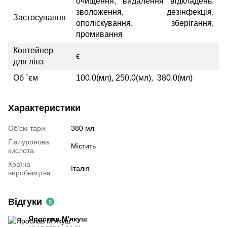
очищення, видалення відкладень,
зволоження, дезінфекція,
Застосування
ополіскування, зберігання,
промивання
Контейнер
є
для лінз
Об `єм
100.0(мл), 250.0(мл), 380.0(мл)
Характеристики
Об'єм тари
380 мл
Гіалуронова
Містить
кислота
Країна
Італія
виробництва
Відгуки
9
Ярослав М'якуш