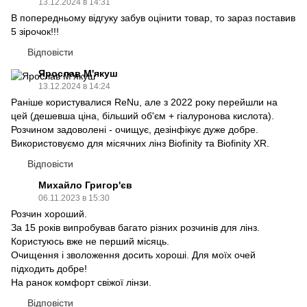
13.12.2024 в 14:31
В попередньому відгуку забув оцінити товар, то зараз поставив
5 зірочок!!!
Відповісти
Ярослав М'якуш
13.12.2024 в 14:24
Раніше користувалися ReNu, але з 2022 року перейшли на
цей (дешевша ціна, більший об'єм + гіалуронова кислота).
Розчином задоволені - очищує, дезінфікує дуже добре.
Використовуємо для місячних лінз Biofinity та Biofinity XR.
Відповісти
Михайло Григор'єв
06.11.2023 в 15:30
Розчин хороший.
За 15 років випробував багато різних розчинів для лінз.
Користуюсь вже не перший місяць.
Очищення і зволоження досить хороші. Для моїх очей
підходить добре!
На ранок комфорт свіжої лінзи.
Відповісти