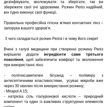
дезінфікувати, зволожувати та зберігати, так ви
збережете свої очі здоровими. Розчин Реліз надійний,
він гідно виконує свої функції.
Правильна професійна гігієна м'яких контактних лінз –
запорука вашого здоров'я.
З чого складається розчин Релізі і в чому його секрет
Вчені з галузі медицини при створенні розчину Реліз
вирішили додати
інгридієнти саме третього
покоління
, щоб забезпечити комфорт та зволоження
при використанні лінз:
- полігексаметилен бігуанід – полімеру з
антисептичними властивостями, усуває мікроби вже
через 30 хвилин після використання розчину;
- Mirapol A 15;
- натрієва сіль гіалуронової кислоти – природний
компонент та один із важливих структурних елементів
шкіри;