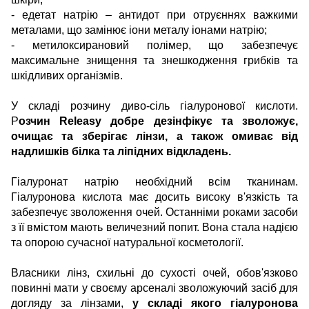
- едетат натрію – антидот при отруєннях важкими
металами, що замінює іони металу іонами натрію;
- метилоксирановий полімер, що забезпечує
максимальне знищення та знешкодження грибків та
шкідливих організмів.
У складі розчину диво-сіль гіалуронової кислоти.
Р
озчин Releasy добре дезінфікує та зволожує,
очищає та зберігає лінзи, а також омиває від
надлишків білка та ліпідних відкладень.
Гіалуронат натрію необхідний всім тканинам.
Гіалуронова кислота має досить високу в'язкість та
забезпечує зволоження очей. Останніми роками засоби
з її вмістом мають величезний попит. Вона стала надією
та опорою сучасної натуральної косметології.
Власники лінз, схильні до сухості очей, обов'язково
повинні мати у своєму арсеналі зволожуючий засіб для
догляду за лінзами,
у складі якого гіалуронова