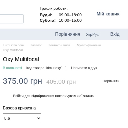
Графік роботи:
Мій кошик
Будні:
09:00–18:00
Субота:
10:00–15:00
Порівняння
Вхід
Укр
Рус
EuroLinza.com
Каталог
Контактні лінзи
Мультифокальні
Oxy Multifocal
Oxy Multifocal
В наявності
Код товара: klmultoxy1_1
Написати відгук
375.00 грн
405.00 грн
Порівняти
Ввійти
для відображення накопичувальної знижки
%
Базова кривизна