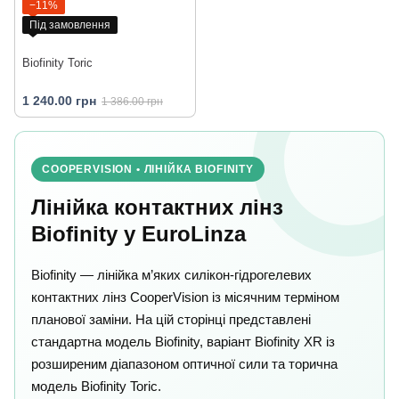
−11%
Під замовлення
Biofinity Toric
1 240.00 грн
1 386.00 грн
COOPERVISION • ЛІНІЙКА BIOFINITY
Лінійка контактних лінз
Biofinity у EuroLinza
Biofinity — лінійка м’яких силікон-гідрогелевих
контактних лінз CooperVision із місячним терміном
планової заміни. На цій сторінці представлені
стандартна модель Biofinity, варіант Biofinity XR із
розширеним діапазоном оптичної сили та торична
модель Biofinity Toric.