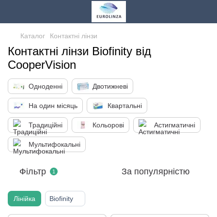
Каталог
Контактні лінзи
Контактні лінзи Biofinity від
CooperVision
Одноденні
Двотижневі
На один місяць
Квартальні
Традиційні
Кольорові
Астигматичні
Мультифокальні
Фільтр
За популярністю
1
Лінійка
Biofinity