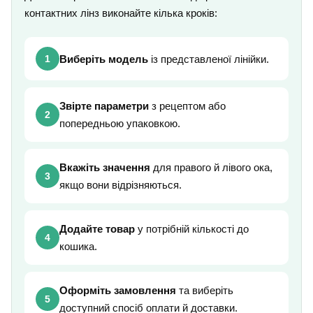
контактних лінз виконайте кілька кроків:
1
Виберіть модель
із представленої лінійки.
Звірте параметри
з рецептом або
2
попередньою упаковкою.
Вкажіть значення
для правого й лівого ока,
3
якщо вони відрізняються.
Додайте товар
у потрібній кількості до
4
кошика.
Оформіть замовлення
та виберіть
5
доступний спосіб оплати й доставки.