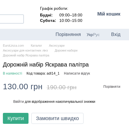
Графік роботи:
Мій кошик
Будні:
09:00–18:00
Субота:
10:00–15:00
Порівняння
Вхід
Укр
Рус
EuroLinza.com
Каталог
Аксесуари
Аксесуари для контактних лінз
Дорожні набори
Дорожній набір Яскрава палітра
Дорожній набір Яскрава палітра
В наявності
Код товара: adl14_1
Написати відгук
130.00 грн
190.00 грн
Порівняти
Ввійти
для відображення накопичувальної знижки
%
Купити
Замовити швидко