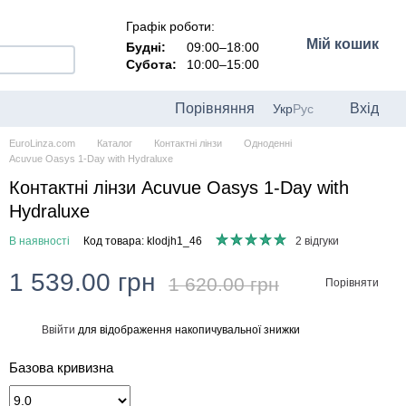
Графік роботи:
Мій кошик
Будні:
09:00–18:00
Субота:
10:00–15:00
Порівняння
Вхід
Укр
Рус
EuroLinza.com
Каталог
Контактні лінзи
Одноденні
Acuvue Oasys 1-Day with Hydraluxe
Контактні лінзи Acuvue Oasys 1-Day with
Hydraluxe
В наявності
Код товара: klodjh1_46
2 відгуки
1 539.00 грн
1 620.00 грн
Порівняти
Ввійти
для відображення накопичувальної знижки
%
Базова кривизна