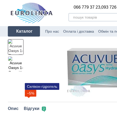
Перейти до основного контенту
066 779 37 23,
093 726
Каталог
Про нас
Оплата і доставка
Обмін та 
Сертифікати відповідності
Блог
Вир
Силікон-гідрогель
−5%
Опис
Відгуки
2