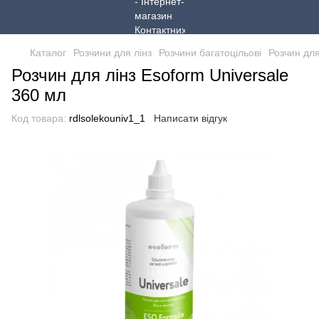
Каталог
Розчини для лінз
Розчини багатоцільові
Розчин для
Розчин для лінз Esoform Universale
360 мл
Код товара:
rdlsolekouniv1_1
Написати відгук